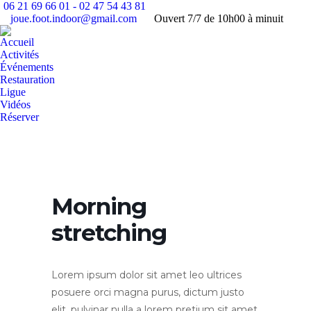
06 21 69 66 01 - 02 47 54 43 81
joue.foot.indoor@gmail.com
Ouvert 7/7 de 10h00 à minuit
Fa
pa
Accueil
op
Activités
in
Événements
Restauration
n
Ligue
w
Vidéos
Réserver
Recherche
:
Morning
stretching
Lorem ipsum dolor sit amet leo ultrices
posuere orci magna purus, dictum justo
elit, pulvinar nulla a lorem pretium sit amet