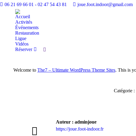
06 21 69 66 01 - 02 47 54 43 81
joue.foot.indoor@gmail.com
Accueil
Activités
Événements
Restauration
Ligue
Vidéos
Réserver
Recherche
:
Welcome to
The7 – Ultimate WordPress Theme Sites
. This is y
Catégorie :
Auteur :
adminjoue
https://joue.foot-indoor.fr