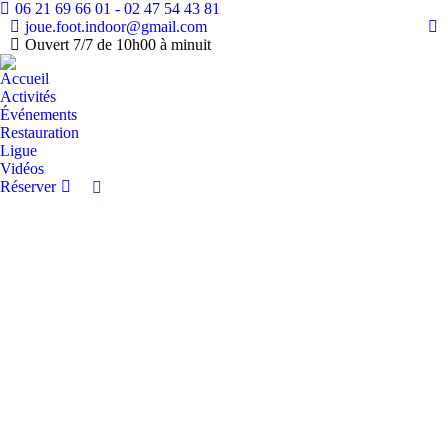
06 21 69 66 01 - 02 47 54 43 81
joue.foot.indoor@gmail.com
Fa
Ouvert 7/7 de 10h00 à minuit
pa
Accueil
op
Activités
in
Événements
n
Restauration
w
Ligue
Vidéos
Réserver
Recherche
: