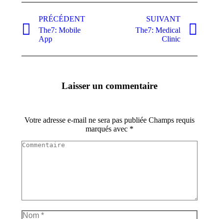
Navigation
PRÉCÉDENT
SUIVANT
de
The7: Mobile
The7: Medical
commentaire
Onglet
Projets
App
Clinic
précédent
similaires
Laisser un commentaire
Votre adresse e-mail ne sera pas publiée Champs requis
marqués avec
*
Commentaire
Nom *