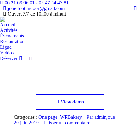
06 21 69 66 01 - 02 47 54 43 81
joue.foot.indoor@gmail.com
Fa
Ouvert 7/7 de 10h00 à minuit
pa
Accueil
op
Activités
in
Événements
n
Restauration
w
Ligue
Vidéos
Réserver
Recherche
:
View demo
Catégories :
One page
,
WPBakery
Par
adminjoue
20 juin 2019
Laisser un commentaire